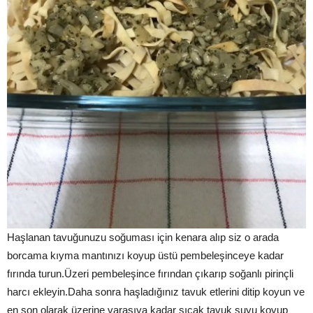
Haşlanan tavuğunuzu soğuması için kenara alıp siz o arada
borcama kıyma mantınızı koyup üstü pembeleşinceye kadar
fırında turun.Üzeri pembeleşince fırından çıkarıp soğanlı pirinçli
harcı ekleyin.Daha sonra haşladığınız tavuk etlerini ditip koyun ve
en son olarak üzerine varasıya kadar sıcak tavuk suyu koyup