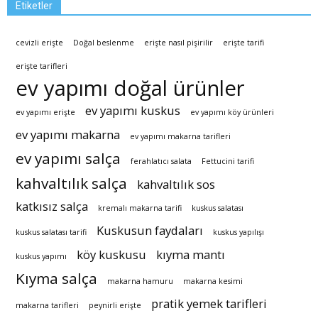
Etiketler
cevizli erişte
Doğal beslenme
erişte nasıl pişirilir
erişte tarifi
erişte tarifleri
ev yapımı doğal ürünler
ev yapımı kuskus
ev yapımı erişte
ev yapımı köy ürünleri
ev yapımı makarna
ev yapımı makarna tarifleri
ev yapımı salça
ferahlatıcı salata
Fettucini tarifi
kahvaltılık salça
kahvaltılık sos
katkısız salça
kremalı makarna tarifi
kuskus salatası
Kuskusun faydaları
kuskus salatası tarifi
kuskus yapılışı
köy kuskusu
kıyma mantı
kuskus yapımı
Kıyma salça
makarna hamuru
makarna kesimi
pratik yemek tarifleri
makarna tarifleri
peynirli erişte