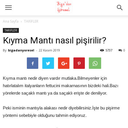
Ana Sayfa
TARİFLER
TARİFLER
Kıyma Mantı nasıl pişirilir?
By
bigadanyoresel
-
22 Kasım 2019
5737
0
Kıyma mantı nedir diyen vardır mutlaka.Bilmeyenler için
hatırlatalım italyanların fettucini makarnasının bizdeki hali.Bazı
yörelerde saçaklı mantı ya da saçaklı erişte de deniliyor.
Peki isminin mantıyla alakası nedir diyebilirsiniz.İşte bu pişirme
yöntemi sebebiyle olduğunu tahmin ediyoruz.