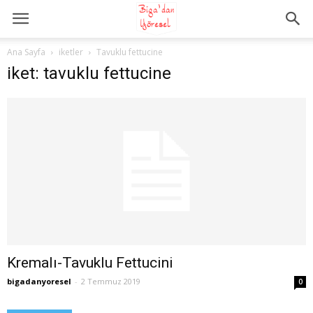
Ana Sayfa
iketler
Tavuklu fettucine
iket: tavuklu fettucine
Kremalı-Tavuklu Fettucini
bigadanyoresel
-
2 Temmuz 2019
0