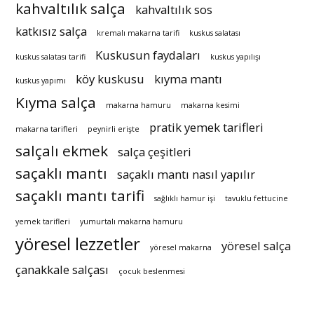
kahvaltılık salça
kahvaltılık sos
katkısız salça
kremalı makarna tarifi
kuskus salatası
Kuskusun faydaları
kuskus salatası tarifi
kuskus yapılışı
köy kuskusu
kıyma mantı
kuskus yapımı
Kıyma salça
makarna hamuru
makarna kesimi
pratik yemek tarifleri
makarna tarifleri
peynirli erişte
salçalı ekmek
salça çeşitleri
saçaklı mantı
saçaklı mantı nasıl yapılır
saçaklı mantı tarifi
sağlıklı hamur işi
tavuklu fettucine
yemek tarifleri
yumurtalı makarna hamuru
yöresel lezzetler
yöresel salça
yöresel makarna
çanakkale salçası
çocuk beslenmesi