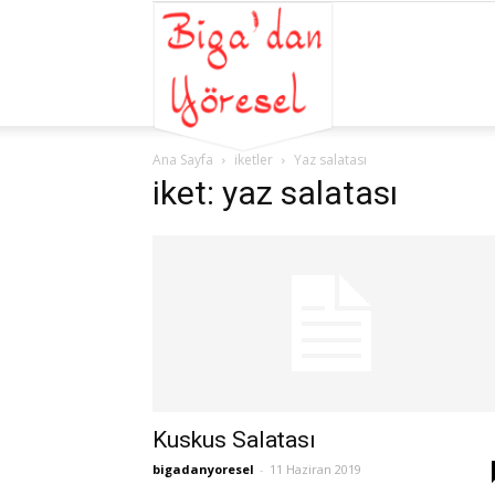
Biga'dan
Ana Sayfa
iketler
Yaz salatası
Yöresel
iket: yaz salatası
|
Çanakkale
Kuskus Salatası
bigadanyoresel
-
11 Haziran 2019