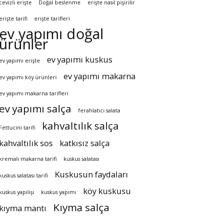
cevizli erişte
Doğal beslenme
erişte nasıl pişirilir
erişte tarifi
erişte tarifleri
ev yapımı doğal
ürünler
ev yapımı kuskus
ev yapımı erişte
ev yapımı makarna
ev yapımı köy ürünleri
ev yapımı makarna tarifleri
ev yapımı salça
ferahlatıcı salata
kahvaltılık salça
Fettucini tarifi
kahvaltılık sos
katkısız salça
kremalı makarna tarifi
kuskus salatası
Kuskusun faydaları
kuskus salatası tarifi
köy kuskusu
kuskus yapılışı
kuskus yapımı
Kıyma salça
kıyma mantı