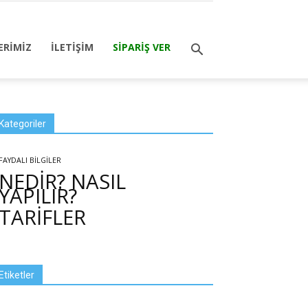
ERİMİZ
İLETİŞİM
SİPARİŞ VER
Kategoriler
FAYDALI BİLGİLER
NEDİR? NASIL
YAPILIR?
TARİFLER
Etiketler