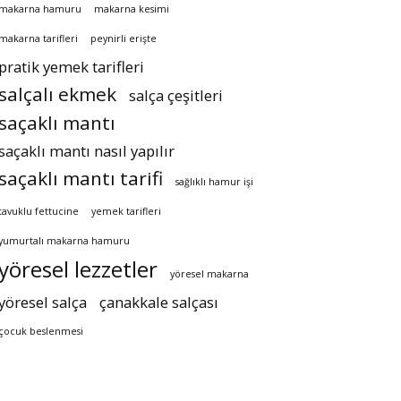
makarna hamuru
makarna kesimi
makarna tarifleri
peynirli erişte
pratik yemek tarifleri
salçalı ekmek
salça çeşitleri
saçaklı mantı
saçaklı mantı nasıl yapılır
saçaklı mantı tarifi
sağlıklı hamur işi
tavuklu fettucine
yemek tarifleri
yumurtalı makarna hamuru
yöresel lezzetler
yöresel makarna
yöresel salça
çanakkale salçası
çocuk beslenmesi