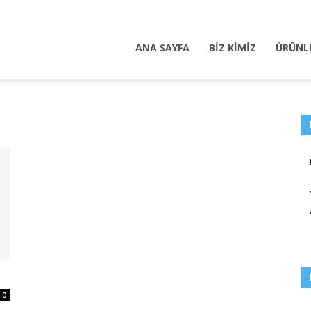
ANA SAYFA
BİZ KİMİZ
ÜRÜNL
0